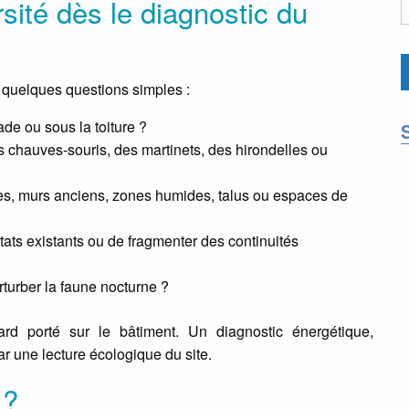
rsité dès le diagnostic du
r quelques questions simples :
çade ou sous la toiture ?
es chauves-souris, des martinets, des hirondelles ou
es, murs anciens, zones humides, talus ou espaces de
itats existants ou de fragmenter des continuités
erturber la faune nocturne ?
ard porté sur le bâtiment. Un diagnostic énergétique,
r une lecture écologique du site.
 ?