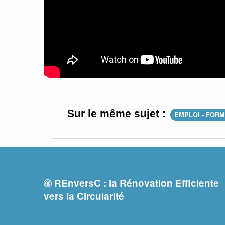
Sur le même sujet :
EMPLOI - FOR
REnversC : la Rénovation Efficiente
vers la Circularité