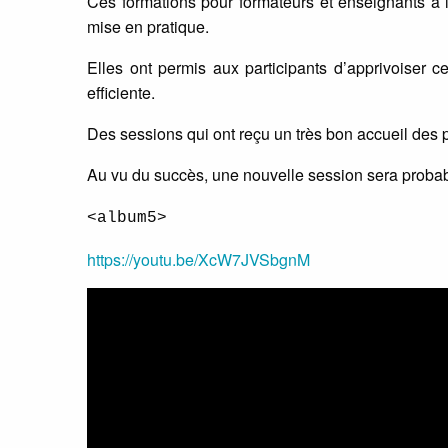
Ces formations pour formateurs et enseignants à l’
mise en pratique.
Elles ont permis aux participants d’apprivoiser ce
efficiente.
Des sessions qui ont reçu un très bon accueil des p
Au vu du succès, une nouvelle session sera proba
<album5>
https://youtu.be/XcW7JVSbgnM