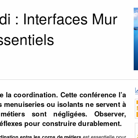
i : Interfaces Mur
ssentiels
de la coordination. Cette conférence l’a
es menuiseries ou isolants ne servent à
métiers sont négligées. Observer,
réflexes pour construire durablement.
dination entre les corps de métiers
est essentielle pour