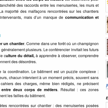
’étanchéité des raccords entre les menuiseries, les murs et
 La majorité des malfaçons rencontrées sur les chantiers
 intervenants, mais d’un manque de
communication et
n
r un chantier
. Comme dans une forêt où un champignon
énéralement plusieurs. Le conférencier invitait les futurs
le c
ulture du détail,
à apprendre à observer, comprendre
viennent des désordres.
de la coordination. Le bâtiment est un puzzle complexe :
eurs, chacun intervient à un moment précis, souvent sans
s cahiers des charges, même bien rédigés, ne précisent
s entre deux corps de métiers
. Résultat : ces zones
nt les failles du bâtiment.
E
crètes rencontrées sur chantier : des menuiseries posées