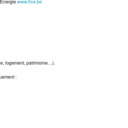
l’Energie
www.frce.be
gie, logement, patrimoine…).
quement :