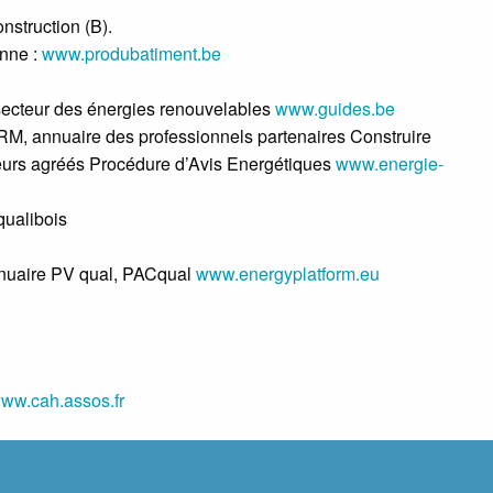
nstruction (B).
onne :
www.produbatiment.be
 secteur des énergies renouvelables
www.guides.be
, annuaire des professionnels partenaires Construire
eurs agréés Procédure d’Avis Energétiques
www.energie-
qualibois
nnuaire PV qual, PACqual
www.energyplatform.eu
ww.cah.assos.fr