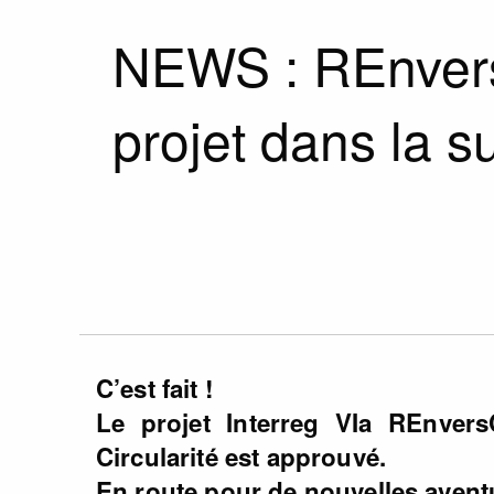
NEWS : REnver
projet dans la s
C’est fait !
Le projet Interreg VIa REnvers
Circularité est approuvé.
En route pour de nouvelles avent