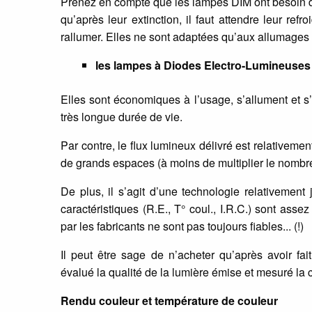
Prenez en compte que les lampes DIM ont besoin de 
qu’après leur extinction, il faut attendre leur re
rallumer. Elles ne sont adaptées qu’aux allumages 
les lampes à Diodes Electro-Lumineuses
Elles sont économiques à l’usage, s’allument et s’
très longue durée de vie.
Par contre, le flux lumineux délivré est relativeme
de grands espaces (à moins de multiplier le nombr
De plus, il s’agit d’une technologie relativement
caractéristiques (R.E., T° coul., I.R.C.) sont asse
par les fabricants ne sont pas toujours fiables... (!)
Il peut être sage de n’acheter qu’après avoir fa
évalué la qualité de la lumière émise et mesuré la
Rendu couleur et température de couleur