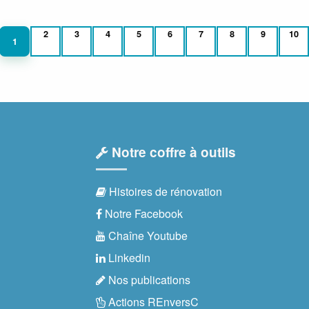
2
3
4
5
6
7
8
9
10
1
Notre coffre à outils
Histoires de rénovation
Notre Facebook
Chaîne Youtube
Linkedin
Nos publications
Actions REnversC